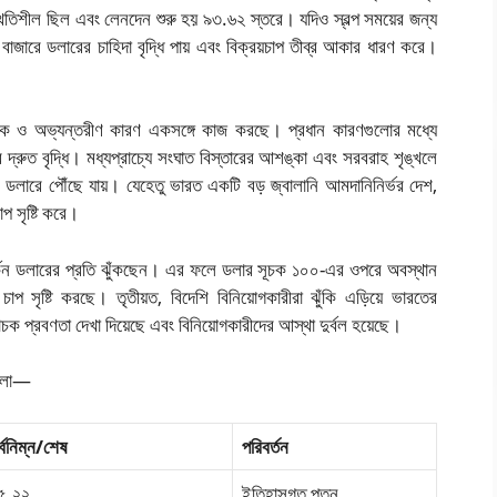
্থিতিশীল ছিল এবং লেনদেন শুরু হয় ৯৩.৬২ স্তরে। যদিও স্বল্প সময়ের জন্য
 বাজারে ডলারের চাহিদা বৃদ্ধি পায় এবং বিক্রয়চাপ তীব্র আকার ধারণ করে।
বিক ও অভ্যন্তরীণ কারণ একসঙ্গে কাজ করছে। প্রধান কারণগুলোর মধ্যে
রুত বৃদ্ধি। মধ্যপ্রাচ্যে সংঘাত বিস্তারের আশঙ্কা এবং সরবরাহ শৃঙ্খলে
 ১১৫ ডলারে পৌঁছে যায়। যেহেতু ভারত একটি বড় জ্বালানি আমদানিনির্ভর দেশ,
াপ সৃষ্টি করে।
ার্কিন ডলারের প্রতি ঝুঁকছেন। এর ফলে ডলার সূচক ১০০-এর ওপরে অবস্থান
 চাপ সৃষ্টি করছে। তৃতীয়ত, বিদেশি বিনিয়োগকারীরা ঝুঁকি এড়িয়ে ভারতের
বাচক প্রবণতা দেখা দিয়েছে এবং বিনিয়োগকারীদের আস্থা দুর্বল হয়েছে।
 হলো—
র্বনিম্ন/শেষ
পরিবর্তন
৫.২২
ইতিহাসগত পতন