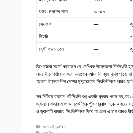
শুরুর লেনদেন স্তর
৯৩.৫৭
সেনসেক্স
—
প
নিফটি
—
৫
ব্রেন্ট ক্রুড তেল
—
প
বিশেষজ্ঞরা সতর্ক করেছেন যে, বৈশ্বিক উত্তেজনা দীর্ঘস্থায়ী
সময় উচ্চ পর্যায়ে থাকলে ভারতের আমদানি ব্যয় বৃদ্ধি পাবে,
প্রভাব উন্নয়নশীল দেশের মুদ্রাগুলোর স্থিতিশীলতা আরও দুর্
সব মিলিয়ে বর্তমান পরিস্থিতি শুধু একটি মুদ্রার পতন নয়, বর
জ্বালানি বাজার এবং আন্তর্জাতিক পুঁজি প্রবাহ একে অপরের সঙ্
ও জ্বালানি বাজারে স্থিতিশীলতা ফিরে না এলে এ চাপ আরও দীর্
বিভাগ
আপডেট
,
ব্যাংকিং
সমূহ
ট্যাগ
ব্যাংকিং