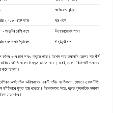
—
অস্থিরতা বৃদ্ধি
্রায় ১,৭০০ পয়েন্ট কমে
বড় পতন
০০ পয়েন্টের বেশি কমে
উল্লেখযোগ্য পতন
্রায় ১১৫ ডলার/ব্যারেল
ঊর্ধ্বমুখী চাপ
 হলে রুপির ওপর চাপ আরও বাড়তে পারে। বিশেষ করে জ্বালানি তেলের দাম দীর্ঘ
 যা বাণিজ্য ঘাটতি আরও বিস্তৃত করতে পারে। একই সঙ্গে শক্তিশালী ডলারের
বল করে তুলছে।
ং বৈশ্বিক অর্থনৈতিক অনিশ্চয়তার একটি গভীর প্রতিফলন, যেখানে ভূরাজনীতি,
গে ঘনিষ্ঠভাবে যুক্ত হয়ে পড়েছে। বিশেষজ্ঞদের মতে, দ্রুত কূটনৈতিক সমাধান
ঘায়িত হতে পারে।