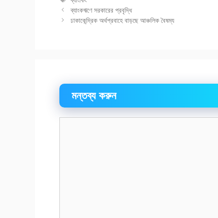
সমূহ
ব্যাংকঋণে সরকারের প্রবৃদ্ধি
ঢাকাকেন্দ্রিক অর্থপ্রবাহে বাড়ছে আঞ্চলিক বৈষম্য
মন্তব্য করুন
মন্তব্য