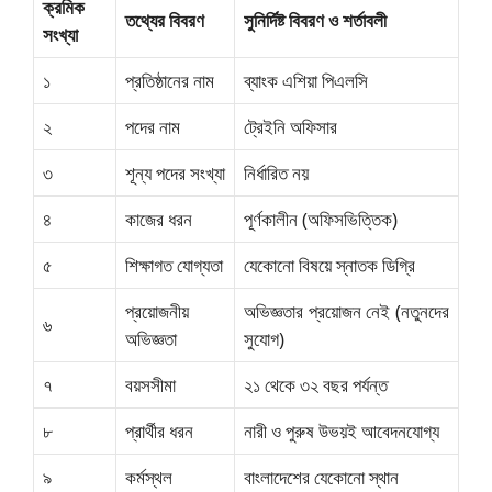
ক্রমিক
তথ্যের বিবরণ
সুনির্দিষ্ট বিবরণ ও শর্তাবলী
সংখ্যা
১
প্রতিষ্ঠানের নাম
ব্যাংক এশিয়া পিএলসি
২
পদের নাম
ট্রেইনি অফিসার
৩
শূন্য পদের সংখ্যা
নির্ধারিত নয়
৪
কাজের ধরন
পূর্ণকালীন (অফিসভিত্তিক)
৫
শিক্ষাগত যোগ্যতা
যেকোনো বিষয়ে স্নাতক ডিগ্রি
প্রয়োজনীয়
অভিজ্ঞতার প্রয়োজন নেই (নতুনদের
৬
অভিজ্ঞতা
সুযোগ)
৭
বয়সসীমা
২১ থেকে ৩২ বছর পর্যন্ত
৮
প্রার্থীর ধরন
নারী ও পুরুষ উভয়ই আবেদনযোগ্য
৯
কর্মস্থল
বাংলাদেশের যেকোনো স্থান